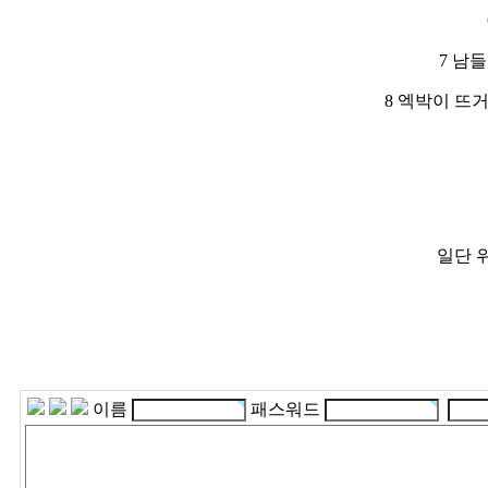
7 남
8 엑박이 뜨
일단 
이름
패스워드